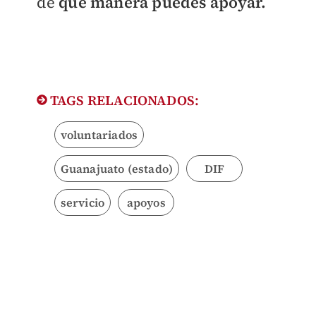
de
qué manera puedes apoyar.
TAGS RELACIONADOS:
voluntariados
Guanajuato (estado)
DIF
servicio
apoyos