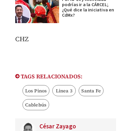
podrías ir a la CÁRCEL;
¿Qué dice la iniciativa en
CdMx?
CHZ
TAGS RELACIONADOS:
Los Pinos
Linea 3
Santa Fe
Cablebús
César Zayago