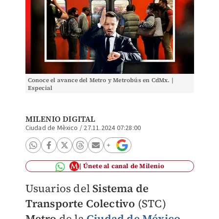
Conoce el avance del Metro y Metrobús en CdMx. |
Especial
MILENIO DIGITAL
Ciudad de Mèxico
/
27.11.2024 07:28:00
Únete al canal de Milenio
Usuarios del
Sistema de
Transporte Colectivo
(STC)
Metro
de la
Ciudad de México