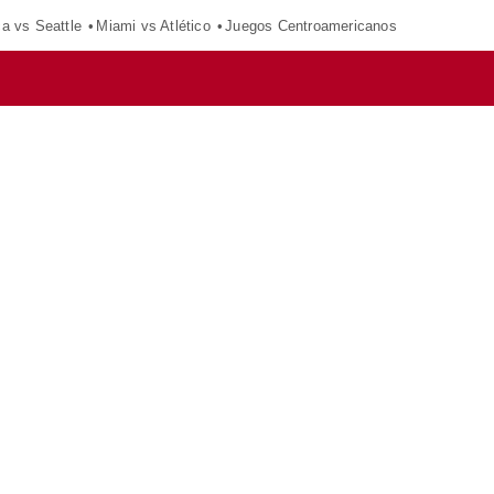
ca vs Seattle
Miami vs Atlético
Juegos Centroamericanos