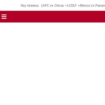
Hoy interesa:
LAFC vs Chivas
LCDLF
México vs Pana