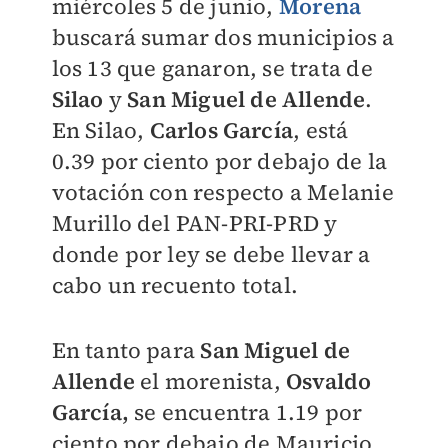
miércoles 5 de junio,
Morena
buscará sumar dos municipios a
los 13 que ganaron, se trata de
Silao
y
San Miguel de Allende
.
En Silao,
Carlos García
, está
0.39 por ciento por debajo de la
votación con respecto a Melanie
Murillo del PAN-PRI-PRD y
donde por ley se debe llevar a
cabo un recuento total.
En tanto para
San Miguel de
Allende
el morenista,
Osvaldo
García,
se encuentra 1.19 por
ciento por debajo de Mauricio