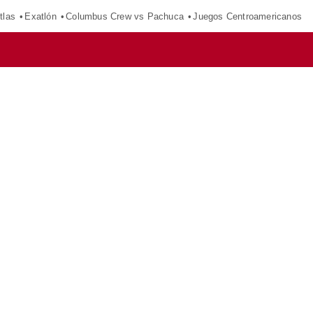
tlas
Exatlón
Columbus Crew vs Pachuca
Juegos Centroamericanos