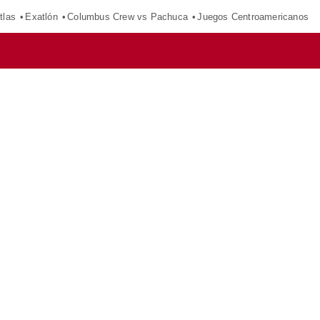
tlas
Exatlón
Columbus Crew vs Pachuca
Juegos Centroamericanos