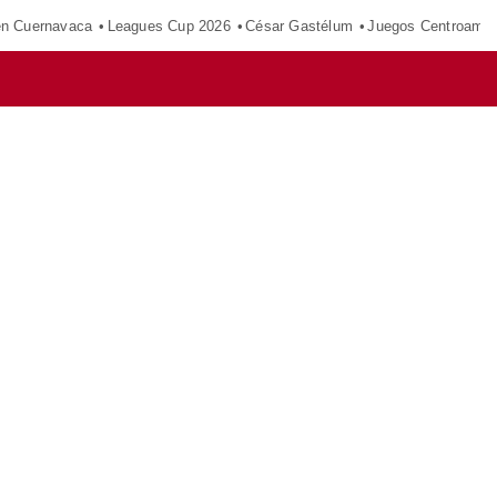
en Cuernavaca
Leagues Cup 2026
César Gastélum
Juegos Centroamer