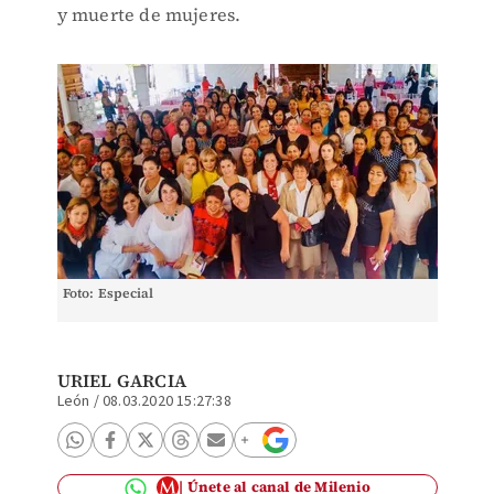
y muerte de mujeres.
Foto: Especial
URIEL GARCIA
León
/
08.03.2020 15:27:38
Únete al canal de Milenio