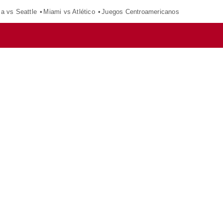
ca vs Seattle
Miami vs Atlético
Juegos Centroamericanos