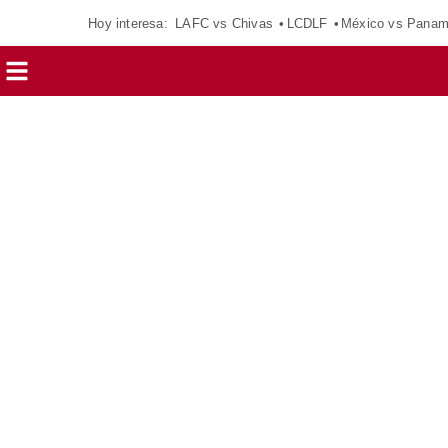
Hoy interesa:
LAFC vs Chivas
LCDLF
México vs Pana