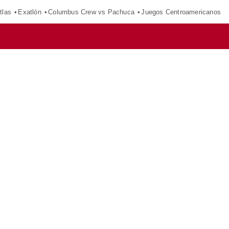
tlas
Exatlón
Columbus Crew vs Pachuca
Juegos Centroamericanos