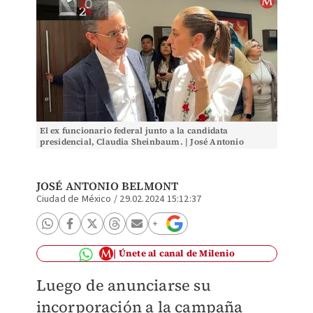
El ex funcionario federal junto a la candidata
presidencial, Claudia Sheinbaum. | José Antonio
Belmont
JOSÉ ANTONIO BELMONT
Ciudad de México
/
29.02.2024 15:12:37
Únete al canal de Milenio
Luego de anunciarse su
incorporación a la campaña