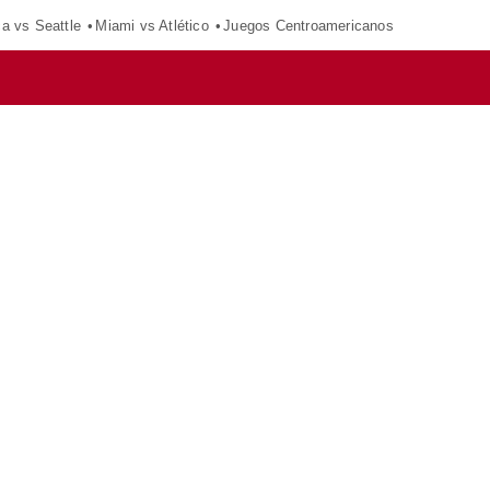
ca vs Seattle
Miami vs Atlético
Juegos Centroamericanos