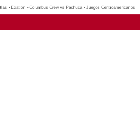
tlas
Exatlón
Columbus Crew vs Pachuca
Juegos Centroamericanos