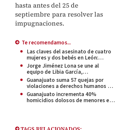
hasta antes del 25 de
septiembre para resolver las
impugnaciones.
Te recomendamos...
Las claves del asesinato de cuatro
mujeres y dos bebés en León:
Guardia Nacional, drogas y grupos
Jorge Jiménez Lona se une al
delictivos
equipo de Libia García,
gobernadora electa de Guanajuato
Guanajuato suma 57 quejas por
violaciones a derechos humanos de
la Guardia Nacional
Guanajuato incrementa 40%
homicidios dolosos de menores en
lo que va del 2024
TAGS RELACIONADOS: