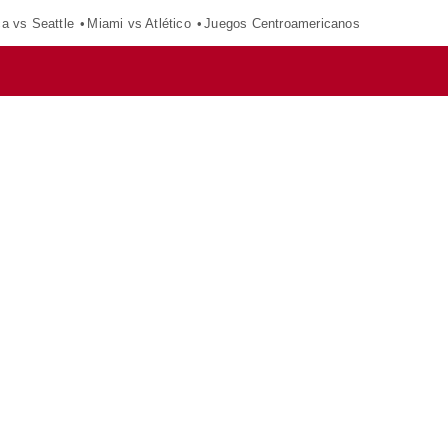
ca vs Seattle
Miami vs Atlético
Juegos Centroamericanos