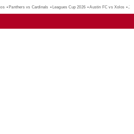
tos
Panthers vs Cardinals
Leagues Cup 2026
Austin FC vs Xolos
Ju