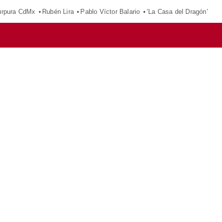
púrpura CdMx
Rubén Lira
Pablo Víctor Balario
‘La Casa del Dragón’