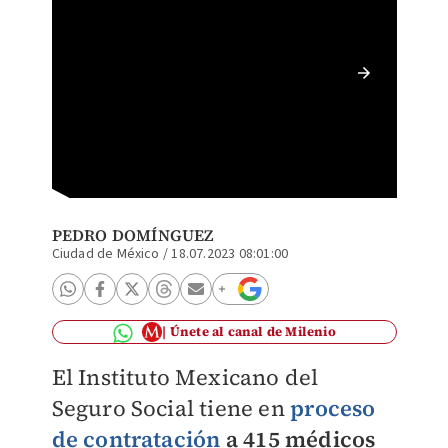
IMSS co
jubilad
PEDRO DOMÍNGUEZ
Ciudad de México
/
18.07.2023 08:01:00
Únete al canal de Milenio
El Instituto Mexicano del
Seguro Social tiene en
proceso
de contratación
a 415 médicos