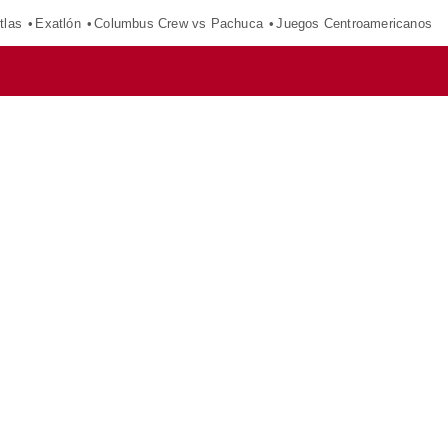
tlas
Exatlón
Columbus Crew vs Pachuca
Juegos Centroamericanos