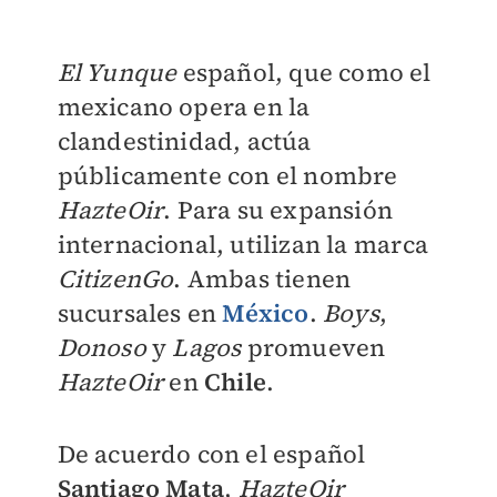
El Yunque
español, que como el
mexicano opera en la
clandestinidad, actúa
públicamente con el nombre
HazteOir
. Para su expansión
internacional, utilizan la marca
CitizenGo
. Ambas tienen
sucursales en
México
.
Boys
,
Donoso
y
Lagos
promueven
HazteOir
en
Chile
.
De acuerdo con el español
Santiago Mata
,
HazteOir