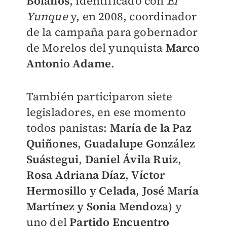
Bolaños
, identificado con
El
Yunque
y, en 2008, coordinador
de la campaña para gobernador
de Morelos del yunquista
Marco
Antonio Adame
.
También participaron siete
legisladores, en ese momento
todos panistas:
María de la Paz
Quiñones
,
Guadalupe González
Suástegui
,
Daniel Ávila Ruiz
,
Rosa Adriana Díaz
,
Víctor
Hermosillo
y Celada
,
José María
Martínez y Sonia Mendoza
) y
uno del
Partido Encuentro