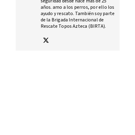
seguridad desde hace más de 25
años. amo a los perros, por ello los
ayudo y rescato. También soy parte
de la Brigada Internacional de
Rescate Topos Azteca (BIRTA).