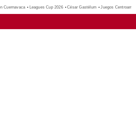
en Cuernavaca
Leagues Cup 2026
César Gastélum
Juegos Centroamer