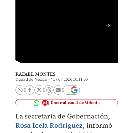
Rosa Ic
encabez
Galo Ca
RAFAEL MONTES
Ciudad de México.-
/
17.04.2026 10:11:00
Únete al canal de Milenio
La secretaria de Gobernación,
Rosa Icela Rodríguez
, informó