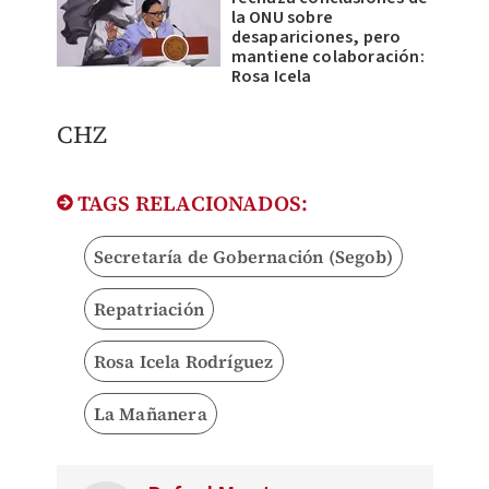
la ONU sobre
desapariciones, pero
mantiene colaboración:
Rosa Icela
CHZ
TAGS RELACIONADOS:
Secretaría de Gobernación (Segob)
Repatriación
Rosa Icela Rodríguez
La Mañanera