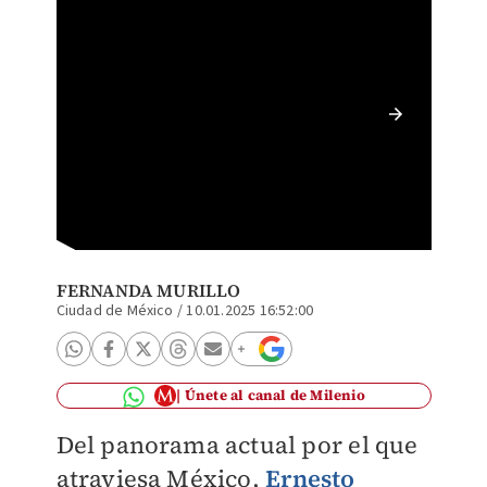
Ernesto
Sheinba
país má
FERNANDA MURILLO
Ciudad de México
/
10.01.2025 16:52:00
Únete al canal de Milenio
Del panorama actual por el que
atraviesa México,
Ernesto