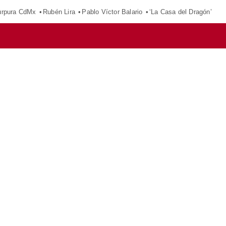
púrpura CdMx
Rubén Lira
Pablo Víctor Balario
‘La Casa del Dragón’