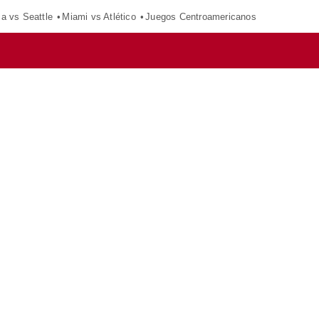
ca vs Seattle
Miami vs Atlético
Juegos Centroamericanos