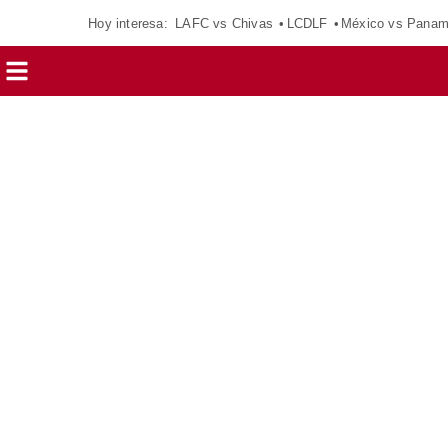
Hoy interesa:
LAFC vs Chivas
LCDLF
México vs Pana