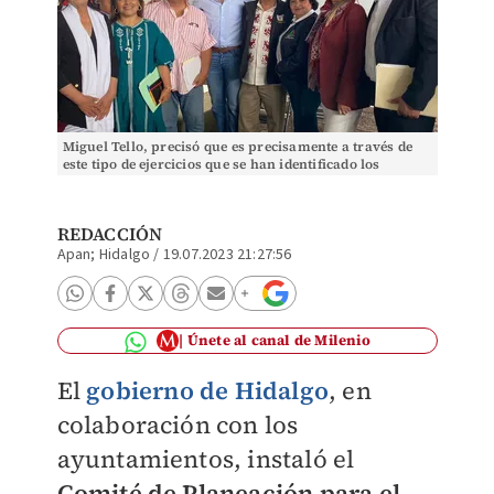
Miguel Tello, precisó que es precisamente a través de
este tipo de ejercicios que se han identificado los
proyectos que serán realizados (Cortesía)
REDACCIÓN
Apan; Hidalgo
/
19.07.2023 21:27:56
Únete al canal de Milenio
El
gobierno de Hidalgo
, en
colaboración con los
ayuntamientos, instaló el
Comité de Planeación para el