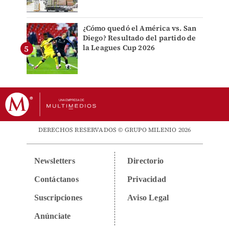
¿Cómo quedó el América vs. San
Diego? Resultado del partido de
la Leagues Cup 2026
DERECHOS RESERVADOS © GRUPO MILENIO 2026
Newsletters
Directorio
Contáctanos
Privacidad
Suscripciones
Aviso Legal
Anúnciate