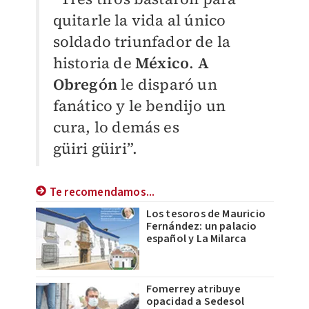
quitarle la vida al único
soldado triunfador de la
historia de
México
.
A
Obregón
le disparó un
fanático y le bendijo un
cura, lo demás es
güiri
güiri”.
Te recomendamos...
Los tesoros de Mauricio
Fernández: un palacio
español y La Milarca
Fomerrey atribuye
opacidad a Sedesol