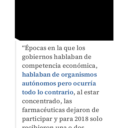
“Épocas en la que los
gobiernos hablaban de
competencia económica,
hablaban de organismos
autónomos pero ocurría
todo lo contrario
, al estar
concentrado, las
farmacéuticas dejaron de
participar y para 2018 solo
recibieron una o dos