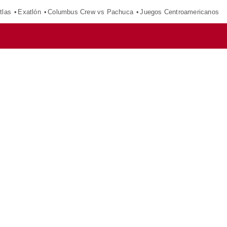
tlas
Exatlón
Columbus Crew vs Pachuca
Juegos Centroamericanos