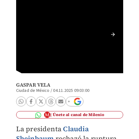
Sheinba
materia
Obrador
GASPAR VELA
Ciudad de México
/
04.11.2025 09:03:00
Únete al canal de Milenio
La presidenta
Claudia
Sheinbaum
rechazó la ruptura