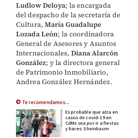
Ludlow Deloya
; la encargada
del despacho de la secretaría de
Cultura,
María Guadalupe
Lozada León
; la coordinadora
General de Asesores y Asuntos
Internacionales,
Diana Alarcón
González
; y la directora general
de Patrimonio Inmobiliario,
Andrea González Hernández.
Te recomendamos...
Es probable que alza en
casos de covid-19 en
CdMx sea por ir a fiestas
y bares: Sheinbaum