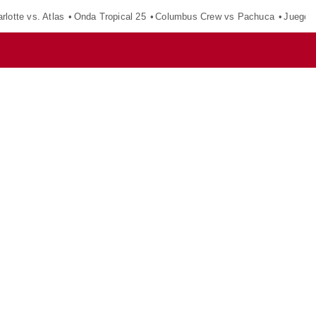
rlotte vs. Atlas
Onda Tropical 25
Columbus Crew vs Pachuca
Juegos