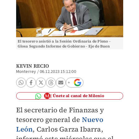
El tesorero asistió a la Sesión Ordinaria de Pleno -
Glosa Segundo Informe de Gobierno - Eje de Buen
Gobierno. Foto: Jorge López
KEVIN RECIO
Monterrey
/
06.12.2023 15:12:00
Únete al canal de Milenio
El secretario de Finanzas y
tesorero general de
Nuevo
León
, Carlos Garza Ibarra,
informó este miércoles que el