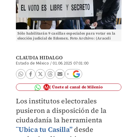
Sólo habilitarán 9 casillas especiales para votar en la
elección judicial de Edomex. Foto Archivo: (Araceli
López)
CLAUDIA HIDALGO
Estado de México
/
01.06.2025 07:01:00
Únete al canal de Milenio
Los institutos electorales
pusieron a disposición de la
ciudadanía la herramienta
¨Ubica tu Casilla”
desde