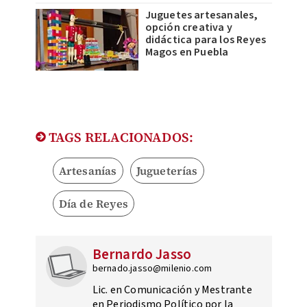
Juguetes artesanales,
opción creativa y
didáctica para los Reyes
Magos en Puebla
TAGS RELACIONADOS:
Artesanías
Jugueterías
Día de Reyes
Bernardo Jasso
bernado.jasso@milenio.com
Lic. en Comunicación y Mestrante
en Periodismo Político por la