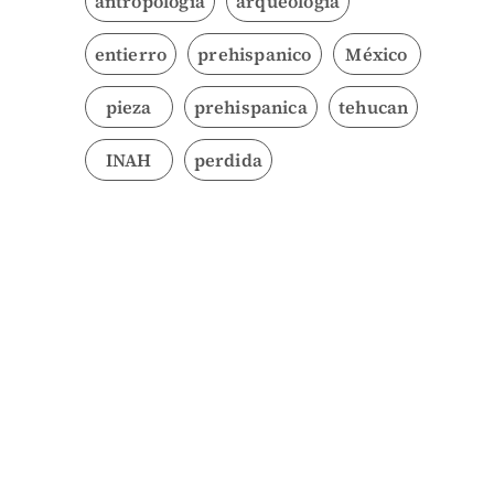
antropología
arqueología
entierro
prehispanico
México
pieza
prehispanica
tehucan
INAH
perdida