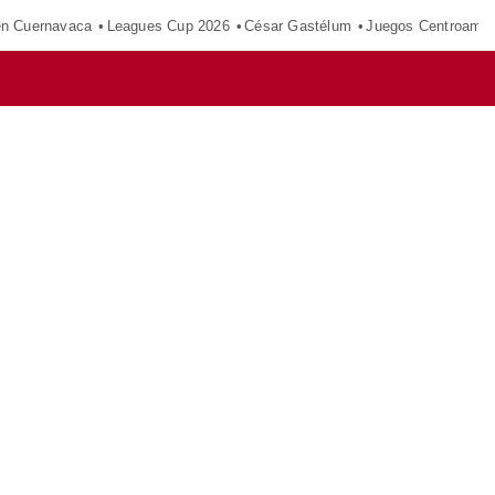
en Cuernavaca
Leagues Cup 2026
César Gastélum
Juegos Centroamer