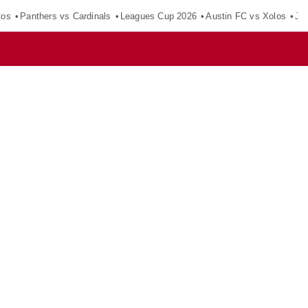
tos
Panthers vs Cardinals
Leagues Cup 2026
Austin FC vs Xolos
Ju