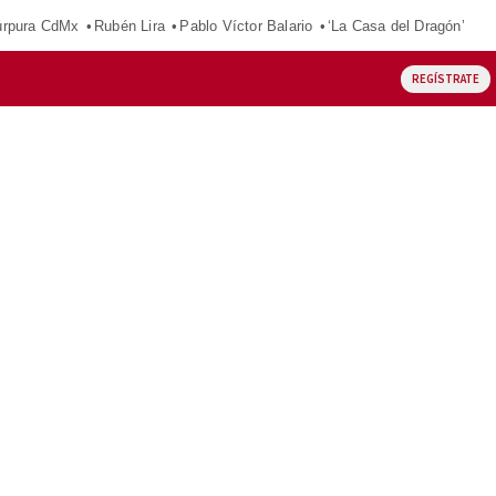
púrpura CdMx
Rubén Lira
Pablo Víctor Balario
‘La Casa del Dragón’
REGÍSTRATE