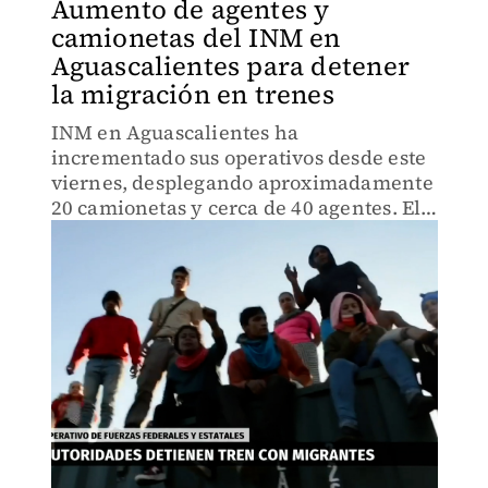
Aumento de agentes y
camionetas del INM en
Aguascalientes para detener
la migración en trenes
INM en Aguascalientes ha
incrementado sus operativos desde este
viernes, desplegando aproximadamente
20 camionetas y cerca de 40 agentes. El
propósito principal de esta acción es
prevenir que los migrantes sigan
abordando los trenes en la región