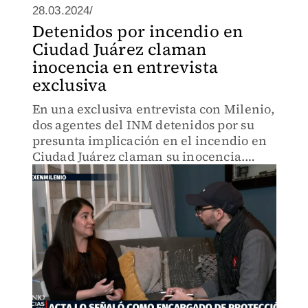
28.03.2024/
Detenidos por incendio en
Ciudad Juárez claman
inocencia en entrevista
exclusiva
En una exclusiva entrevista con Milenio,
dos agentes del INM detenidos por su
presunta implicación en el incendio en
Ciudad Juárez claman su inocencia.
Aunque no estaban presentes en el
momento del trágico suceso, han sido
arrestados y aseguran posee