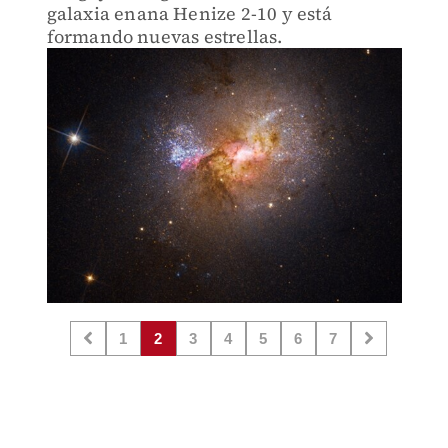
galaxia enana Henize 2-10 y está
formando nuevas estrellas.
1
2
3
4
5
6
7