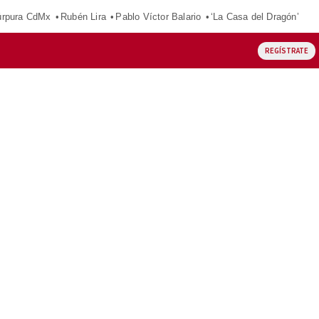
púrpura CdMx
Rubén Lira
Pablo Víctor Balario
‘La Casa del Dragón’
REGÍSTRATE