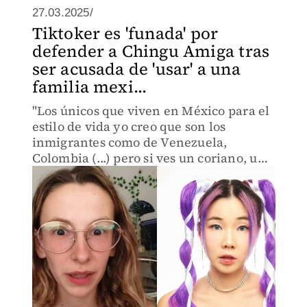
27.03.2025/
Tiktoker es 'funada' por
defender a Chingu Amiga tras
ser acusada de 'usar' a una
familia mexi...
"Los únicos que viven en México para el
estilo de vida yo creo que son los
inmigrantes como de Venezuela,
Colombia (...) pero si ves un coriano, un
chino, un francés en México es porque
le gusta México, no hay otra razón",
expresó la tiktoker.