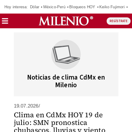
Hoy interesa:
Dólar
México-Perú
Bloqueos HOY
Keiko Fujimori
C
REGÍSTRATE
Noticias de clima CdMx en
Milenio
19.07.2026/
Clima en CdMx HOY 19 de
julio: SMN pronostica
chubascos, lluvias y viento