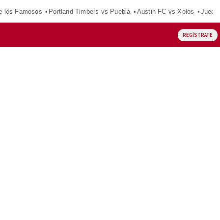
e los Famosos
Portland Timbers vs Puebla
Austin FC vs Xolos
Juego
REGÍSTRATE