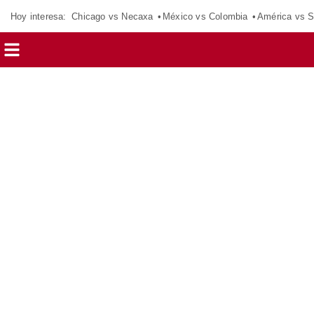
Hoy interesa:
Chicago vs Necaxa
México vs Colombia
América vs S