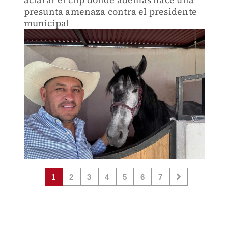
presunta amenaza contra el presidente
municipal
1
2
3
4
5
6
7