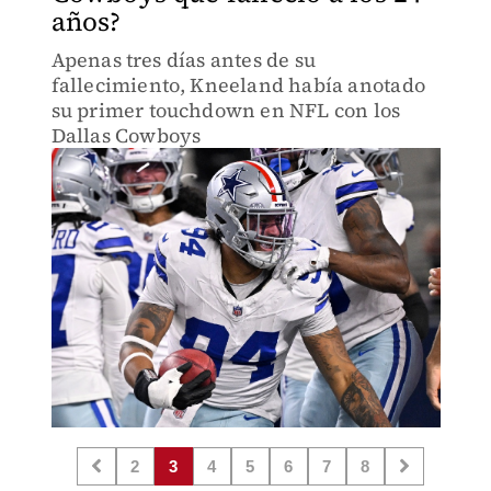
años?
Apenas tres días antes de su
fallecimiento, Kneeland había anotado
su primer touchdown en NFL con los
Dallas Cowboys
2
3
4
5
6
7
8