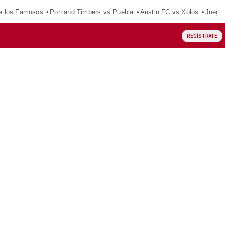
e los Famosos
Portland Timbers vs Puebla
Austin FC vs Xolos
Juego
REGÍSTRATE