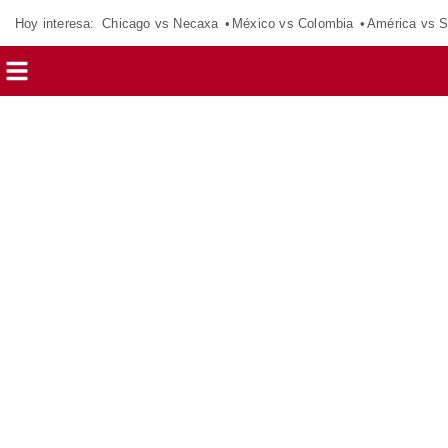
Hoy interesa:
Chicago vs Necaxa
México vs Colombia
América vs S