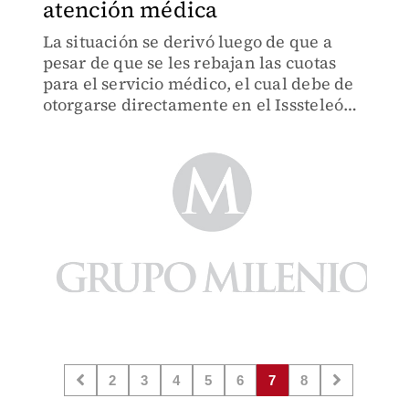
atención médica
La situación se derivó luego de que a
pesar de que se les rebajan las cuotas
para el servicio médico, el cual debe de
otorgarse directamente en el Isssteleón
y sus unidades, les obligaron
únicamente atenderse en la Clínica de
la Sección 50.
2
3
4
5
6
7
8