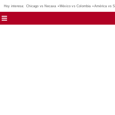
Hoy interesa:
Chicago vs Necaxa
México vs Colombia
América vs S