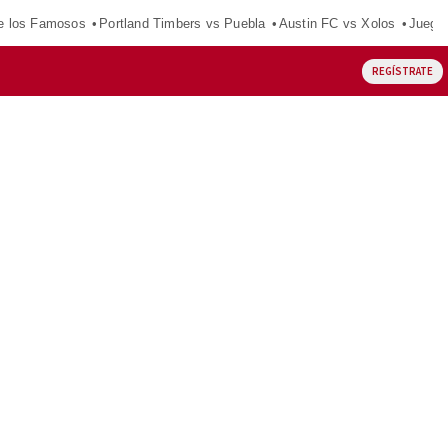
e los Famosos
Portland Timbers vs Puebla
Austin FC vs Xolos
Juego
REGÍSTRATE