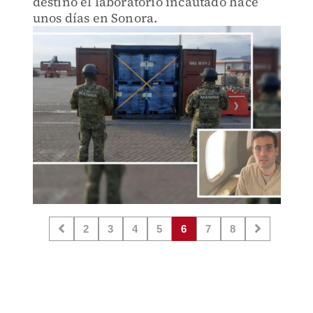
destino el laboratorio incautado hace
unos días en Sonora.
2
3
4
5
6
7
8