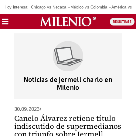
Hoy interesa:
Chicago vs Necaxa
México vs Colombia
América vs S
REGÍSTRATE
Noticias de jermell charlo en
Milenio
30.09.2023/
Canelo Álvarez retiene título
indiscutido de supermedianos
con triunfo sobre Jermell