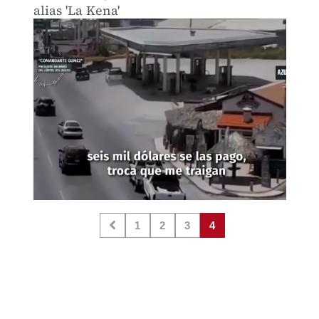
alias 'La Kena'
1
2
3
4