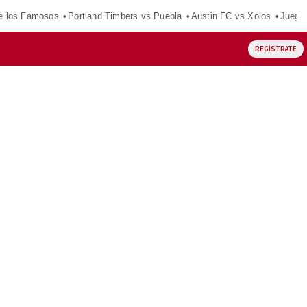
e los Famosos
Portland Timbers vs Puebla
Austin FC vs Xolos
Juego
REGÍSTRATE