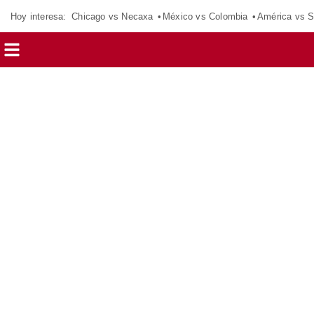
Hoy interesa:
Chicago vs Necaxa
México vs Colombia
América vs S